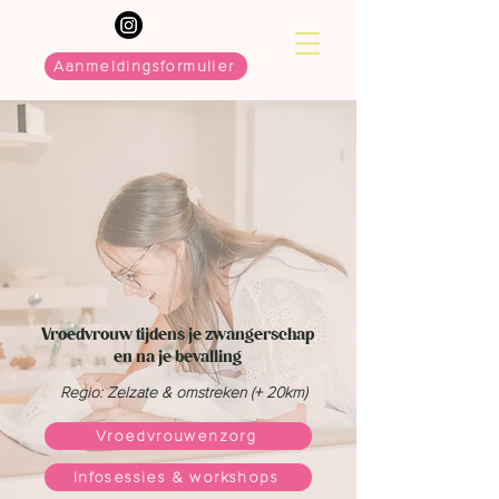
Aanmeldingsformulier
Vroedvrouw tijdens je zwangerschap
en na je bevalling
Regio: Zelzate & omstreken (+ 20km)
Vroedvrouwenzorg
Infosessies & workshops