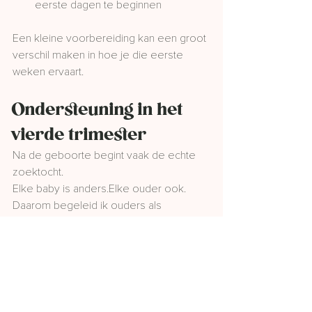
eerste dagen te beginnen
Een kleine voorbereiding kan een groot 
verschil maken in hoe je die eerste 
weken ervaart.
Ondersteuning in het 
vierde trimester
Na de geboorte begint vaak de echte 
zoektocht.
Elke baby is anders.Elke ouder ook.
Daarom begeleid ik ouders als 
vroedvrouw in 
Wachtebeke en regio 
Zelzate, Lochristi en omliggende 
gemeenten
 tijdens het vierde trimester.
Samen kijken we naar:
voeding