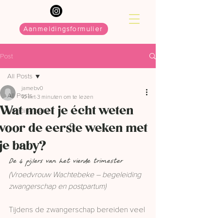
Aanmeldingsformulier
Post
All Posts
jamebv0
All Posts
10 mrt
3 minuten om te lezen
Wat moet je écht weten
Voeding baby
voor de eerste weken met
je baby?
De 4 pijlers van het vierde trimester
(Vroedvrouw Wachtebeke – begeleiding 
zwangerschap en postpartum)
Tijdens de zwangerschap bereiden veel 