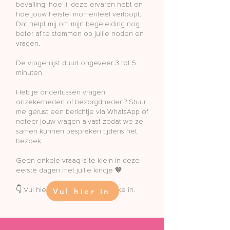
bevalling, hoe jij deze ervaren hebt en
hoe jouw herstel momenteel verloopt.
Dat helpt mij om mijn begeleiding nog
beter af te stemmen op jullie noden en
vragen.
De vragenlijst duurt ongeveer 3 tot 5
minuten.
Heb je ondertussen vragen,
onzekerheden of bezorgdheden? Stuur
me gerust een berichtje via WhatsApp of
noteer jouw vragen alvast zodat we ze
samen kunnen bespreken tijdens het
bezoek.
Geen enkele vraag is te klein in deze
eerste dagen met jullie kindje 🤎
👇 Vul hier jouw postpartum intake in.
Vul hier in